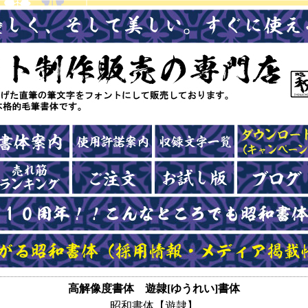
高解像度書体 遊隷[ゆうれい]書体
昭和書体【遊隷】