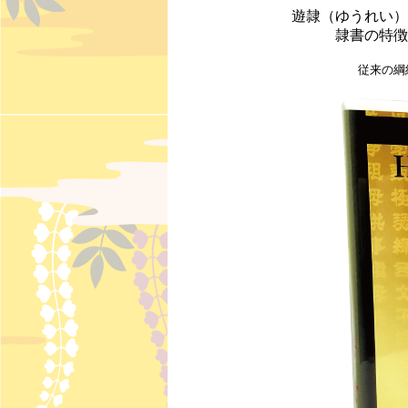
遊隷（ゆうれい）
隷書の特徴
従来の綱
デ