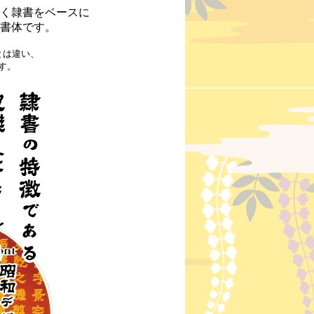
く隷書をベースに
書体です。
とは違い、
す。