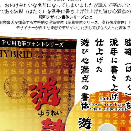
、お化けみたいな名前になってしまいましたが読んで字のごと
である波磔（はたく）を派手に書き上げ仕上げた遊び心満点の
昭和デザイン書体シリーズとは
紀栄泉氏が揮毫する本格的な毛筆書体（昭和書体シリーズ、高解像度書体）
ザイナーが自由な発想でデザインした少し遊び心の入った書体で