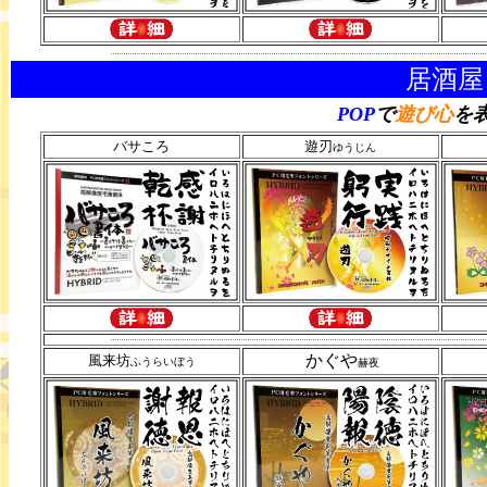
居酒屋
POP
で
遊び心
を
バサころ
遊刃
ゆうじん
かぐや
風来坊
ふうらいぼう
赫夜