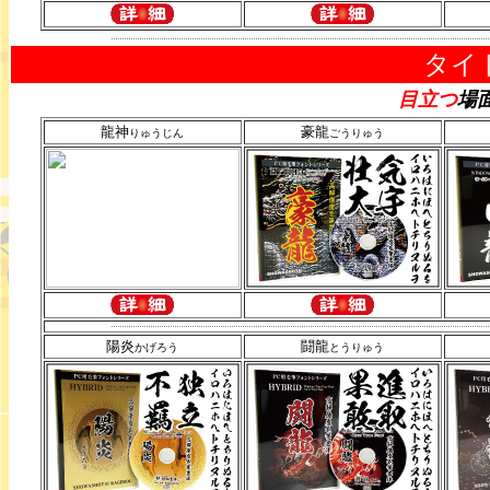
タイ
目立つ
場
龍神
豪龍
りゅうじん
ごうりゅう
陽炎
闘龍
かげろう
とうりゅう