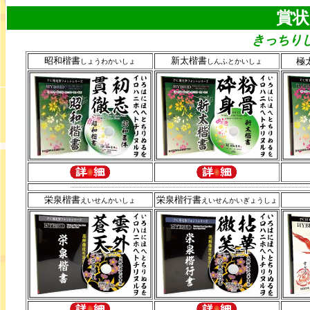
賞状
きっちり
昭和楷書
新太楷書
極
しょうわかいしょ
しんふとかいしょ
栄泉楷書
栄泉楷行書
えいせんかいしょ
えいせんかいぎょうしょ