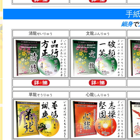
手
細身
で
清龍
文龍
せいりゅう
ぶんりゅう
草龍
心龍
そうりゅう
しんりゅう