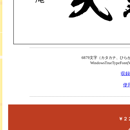
6879文字（カタカナ、ひ
WindowsTrueTypeFon
収録
使
￥２