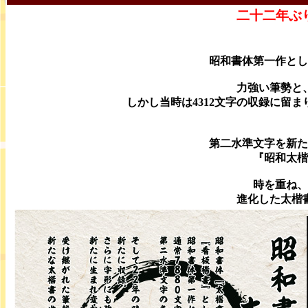
二十二年ぶ
昭和書体第一作とし
力強い筆勢と
しかし当時は4312文字の収録に留
第二水準文字を新た
『昭和太楷
時を重ね、
進化した太楷