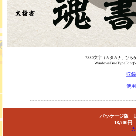
7880文字（カタカナ、ひ
WindowsTrueTypeFon
収録
使用
パッケージ版 販
18,700円
カ