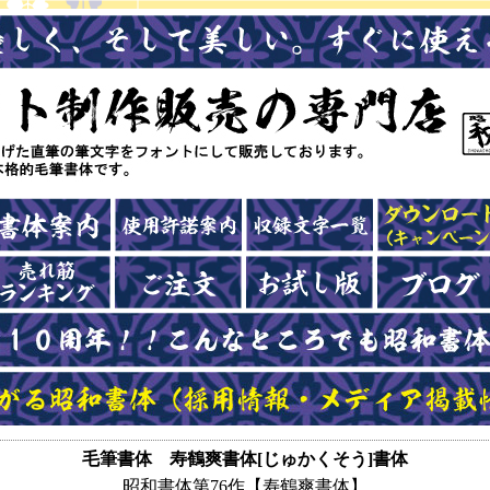
毛筆書体 寿鶴爽書体[じゅかくそう]書体
昭和書体第76作【寿鶴爽書体】