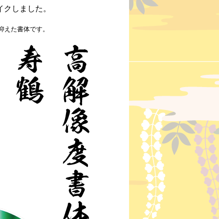
イクしました。
。
抑えた書体です。