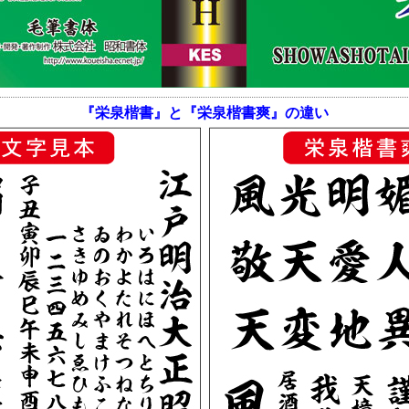
『栄泉楷書』と『栄泉楷書爽』の違い